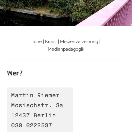
Zum
Inhalt
springen
Töne | Kunst | Medienverzeihung |
Martin
Medienpädagogik
Riemers
Wer ?
Blog