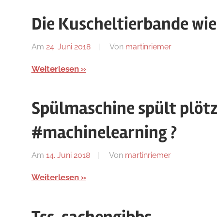
Blog
Die Kuscheltierbande wi
Am
24. Juni 2018
Von
martinriemer
In
Uncategoriz
Weiterlesen
Spülmaschine spült plötz
#machinelearning ?
Am
14. Juni 2018
Von
martinriemer
In
Uncategoriz
Weiterlesen