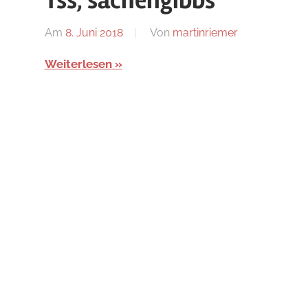
Tss, sachengibbs
Am
8. Juni 2018
Von
martinriemer
In
Uncategorize
Weiterlesen