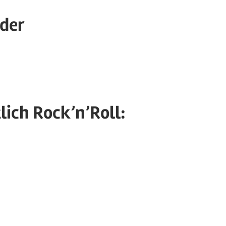
eder
ed
lich Rock’n’Roll:
ed