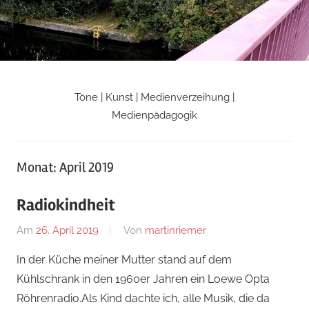
Zum
Inhalt
springen
Töne | Kunst | Medienverzeihung |
Martin
Medienpädagogik
Riemers
Monat:
April 2019
Blog
Radiokindheit
Am
26. April 2019
Von
martinriemer
In
Uncategorized
In der Küche meiner Mutter stand auf dem
Kühlschrank in den 1960er Jahren ein Loewe Opta
Röhrenradio.Als Kind dachte ich, alle Musik, die da