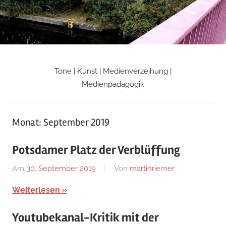
Zum
Inhalt
springen
Töne | Kunst | Medienverzeihung |
Martin
Medienpädagogik
Riemers
Monat:
September 2019
Blog
Potsdamer Platz der Verblüffung
Am
30. September 2019
Von
martinriemer
In
Uncategorized
Weiterlesen
Youtubekanal-Kritik mit der