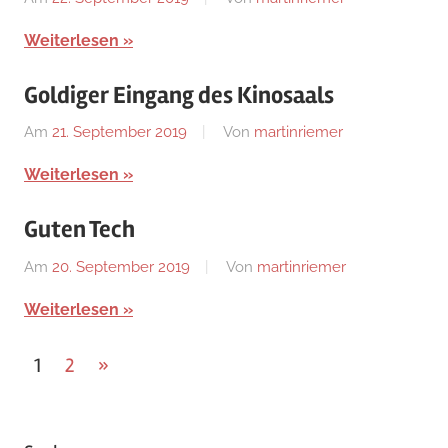
Uncategorized
Weiterlesen
Goldiger Eingang des Kinosaals
Am
21. September 2019
Von
martinriemer
In
Uncategorized
Weiterlesen
Guten Tech
Am
20. September 2019
Von
martinriemer
In
Uncategorized
Weiterlesen
Beitragsnavigation
Nächste
1
2
»
Beiträge