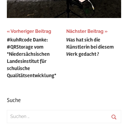
Beitragsnavigation
Vorheriger Beitrag
Nächster Beitrag
#kuhRcode Danke:
Was hat sich die
#QRStorage vom
Künstlerin bei diesem
*Niedersächsischen
Werk gedacht ?
Landesinstitut für
schulische
Qualitätsentwicklung*
Suche
Suchen
nach:
Suche