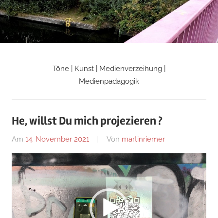
Zum
Inhalt
springen
Töne | Kunst | Medienverzeihung |
Martin
Medienpädagogik
Riemers
He, willst Du mich projezieren ?
Blog
Am
14. November 2021
Von
martinriemer
In
Uncategorized
Video-
Player