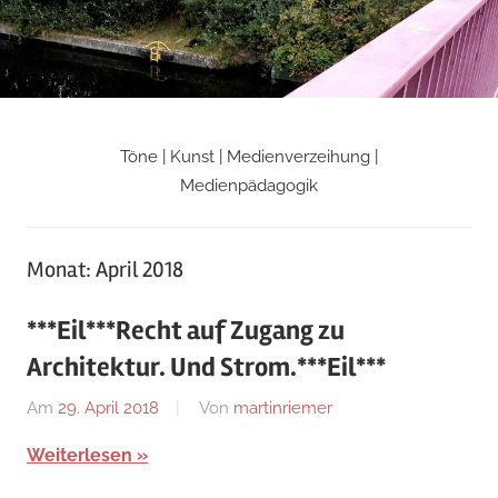
Zum
Inhalt
springen
Töne | Kunst | Medienverzeihung |
Martin
Medienpädagogik
Riemers
Monat:
April 2018
Blog
***Eil***Recht auf Zugang zu
Architektur. Und Strom.***Eil***
Am
29. April 2018
Von
martinriemer
In
Uncategorized
Weiterlesen