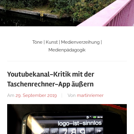
Zum
Inhalt
springen
Töne | Kunst | Medienverzeihung |
Martin
Medienpädagogik
Riemers
Youtubekanal-Kritik mit der
Blog
Taschenrechner-App äußern
Am
29. September 2019
Von
martinriemer
In
Uncategorized