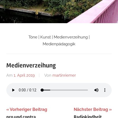
Zum
Inhalt
springen
Töne | Kunst | Medienverzeihung |
Martin
Medienpädagogik
Riemers
Medienverzeihung
Blog
Am
1. April 2019
Von
martinriemer
In
Uncategorized
Beitragsnavigation
Vorheriger Beitrag
Nächster Beitrag
pro und contra
Radiokindheit