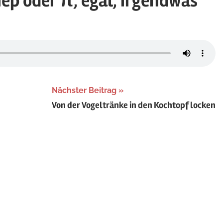
iep oder π, egal, irgendwas
rized
Nächster Beitrag
Von der Vogeltränke in den Kochtopf locken