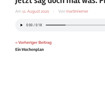
Jetzt sag doch mal was. P
Blog
Am
11. August 2020
Von
martinriemer
In
Uncatego
Beitragsnavigation
Vorheriger Beitrag
Ein Wochenplan