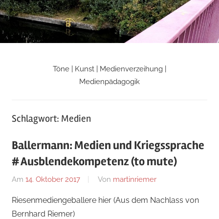
Zum
Inhalt
springen
Töne | Kunst | Medienverzeihung |
Martin
Medienpädagogik
Riemers
Schlagwort:
Medien
Blog
Ballermann: Medien und Kriegssprache
# Ausblendekompetenz (to mute)
Am
14. Oktober 2017
Von
martinriemer
In
Uncategorized
Riesenmediengeballere hier (Aus dem Nachlass von
Bernhard Riemer)