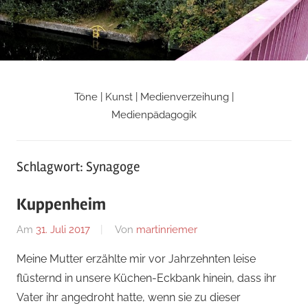
Zum
Inhalt
springen
Töne | Kunst | Medienverzeihung |
Martin
Medienpädagogik
Riemers
Schlagwort:
Synagoge
Blog
Kuppenheim
Am
31. Juli 2017
Von
martinriemer
In
Uncategorized
Meine Mutter erzählte mir vor Jahrzehnten leise
flüsternd in unsere Küchen-Eckbank hinein, dass ihr
Vater ihr angedroht hatte, wenn sie zu dieser