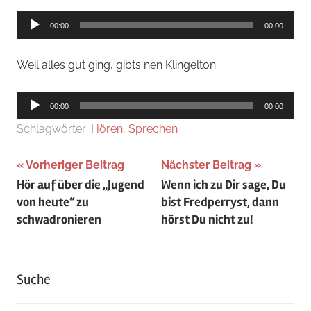
Audio-
00:00
00:00
Player
Weil alles gut ging, gibts nen Klingelton:
Audio-
00:00
00:00
Player
Schlagwörter:
Hören
,
Sprechen
Beitragsnavigation
Vorheriger Beitrag
Nächster Beitrag
Hör auf über die „Jugend
Wenn ich zu Dir sage, Du
von heute“ zu
bist Fredperryst, dann
schwadronieren
hörst Du nicht zu!
Suche