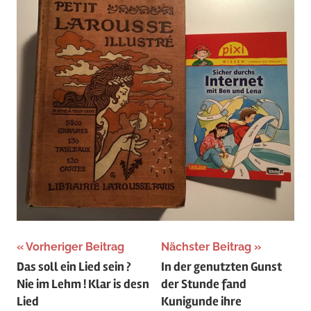
Beitragsnavigation
Vorheriger Beitrag
Nächster Beitrag
Das soll ein Lied sein ?
In der genutzten Gunst
Nie im Lehm ! Klar is desn
der Stunde fand
Lied
Kunigunde ihre