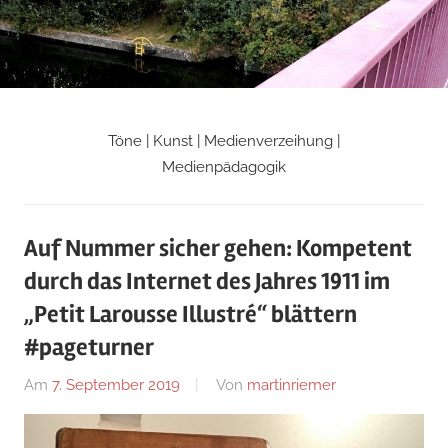
Zum
Inhalt
springen
Töne | Kunst | Medienverzeihung |
Martin
Medienpädagogik
Riemers
Auf Nummer sicher gehen: Kompetent
Blog
durch das Internet des Jahres 1911 im
„Petit Larousse Illustré“ blättern
#pageturner
Am
7. September 2019
Von
martinriemer
In
Uncategorized