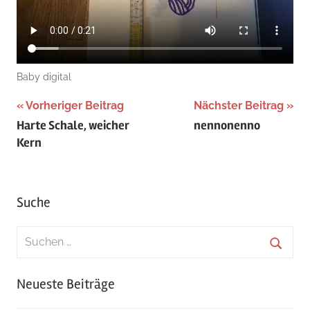
Baby digital
Beitragsnavigation
Vorheriger Beitrag
Nächster Beitrag
Harte Schale, weicher
nennonenno
Kern
Suche
Suchen
nach:
Suche
Neueste Beiträge