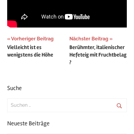
Beitragsnavigation
Vorheriger Beitrag
Nächster Beitrag
Vielleicht ist es
Berühmter, italienischer
wenigstens die Höhe
Hefeteig mit Fruchtbelag
?
Suche
Suchen
nach:
Suche
Neueste Beiträge