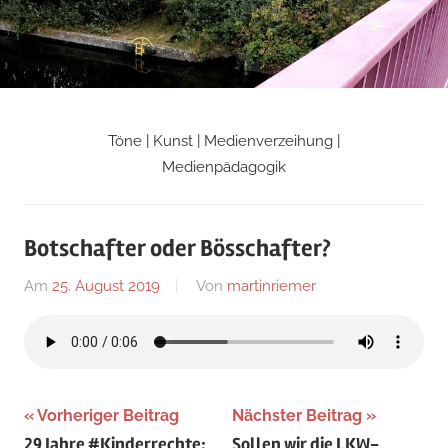
Zum
Inhalt
springen
Töne | Kunst | Medienverzeihung |
Martin
Medienpädagogik
Riemers
Botschafter oder Bösschafter?
Blog
Am
25. August 2019
Von
martinriemer
In
Uncategorized
Beitragsnavigation
Vorheriger Beitrag
Nächster Beitrag
29 Jahre #Kinderrechte:
Sollen wir die LKW-