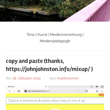
Zum
Inhalt
springen
Töne | Kunst | Medienverzeihung |
Martin
Medienpädagogik
Riemers
copy and paste (thanks,
Blog
https://johnjohnston.info/mixup/ )
Am
18. Oktober 2021
Von
martinriemer
In
Uncategorized
Video-
Player