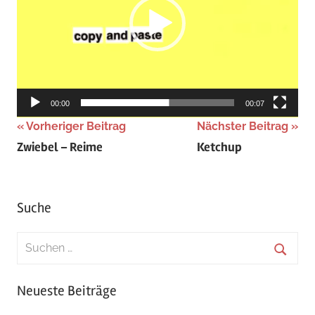
00:00
00:07
Beitragsnavigation
Vorheriger Beitrag
Nächster Beitrag
Zwiebel – Reime
Ketchup
Suche
Suchen
nach:
Suche
Neueste Beiträge