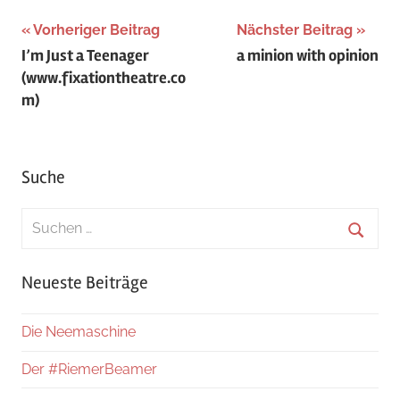
Beitragsnavigation
Vorheriger Beitrag
Nächster Beitrag
I’m Just a Teenager
a minion with opinion
(www.fixationtheatre.co
m)
Suche
Suchen
nach:
Suche
Neueste Beiträge
Die Neemaschine
Der #RiemerBeamer