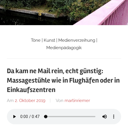
Zum
Inhalt
springen
Töne | Kunst | Medienverzeihung |
Martin
Medienpädagogik
Riemers
Da kam ne Mail rein, echt günstig:
Blog
Massagestühle wie in Flughäfen oder in
Einkaufszentren
Am
2. Oktober 2019
Von
martinriemer
In
Uncategorized