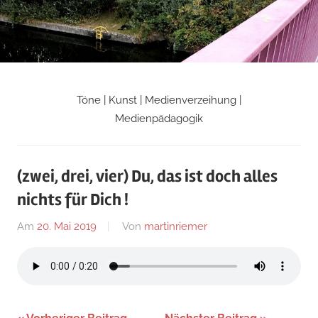
Zum
Inhalt
springen
Töne | Kunst | Medienverzeihung |
Martin
Medienpädagogik
Riemers
(zwei, drei, vier) Du, das ist doch alles
Blog
nichts für Dich !
Am
20. Mai 2019
Von
martinriemer
In
Uncategorized