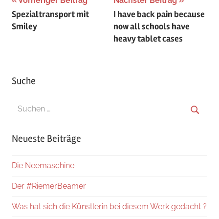
Beitragsnavigation
Vorheriger Beitrag
Nächster Beitrag
Spezialtransport mit
I have back pain because
Smiley
now all schools have
heavy tablet cases
Suche
Suchen
nach:
Suche
Neueste Beiträge
Die Neemaschine
Der #RiemerBeamer
Was hat sich die Künstlerin bei diesem Werk gedacht ?