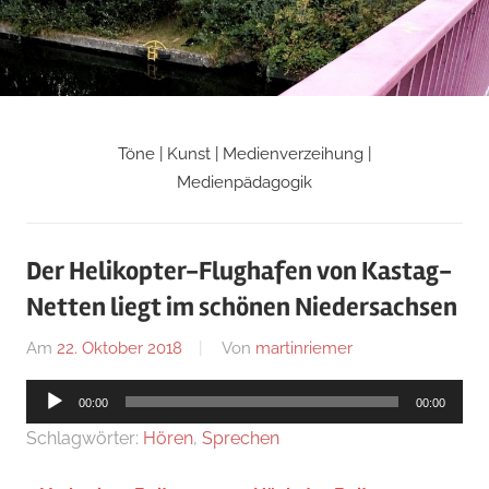
Zum
Inhalt
springen
Töne | Kunst | Medienverzeihung |
Martin
Medienpädagogik
Riemers
Der Helikopter-Flughafen von Kastag-
Blog
Netten liegt im schönen Niedersachsen
Am
22. Oktober 2018
Von
martinriemer
In
Uncategorized
Audio-
00:00
00:00
Player
Schlagwörter:
Hören
,
Sprechen