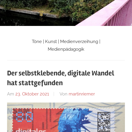
Zum
Inhalt
springen
Töne | Kunst | Medienverzeihung |
Martin
Medienpädagogik
Riemers
Der selbstklebende, digitale Wandel
Blog
hat stattgefunden
Am
23. Oktober 2021
Von
martinriemer
In
Uncategorized