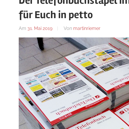
Der Telefonbuchstapel im
Blog
für Euch in petto
Am
31. Mai 2019
Von
martinriemer
In
Uncategoriz