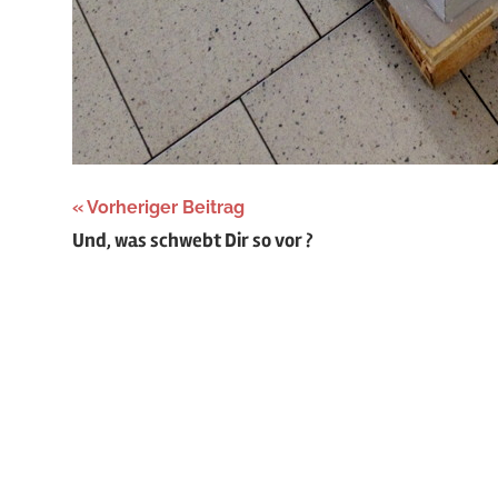
Beitragsnavigation
Vorheriger Beitrag
Und, was schwebt Dir so vor ?