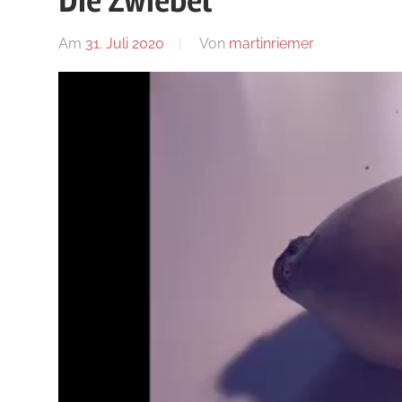
Die Zwiebel
Blog
Am
31. Juli 2020
Von
martinriemer
In
Uncategoriz