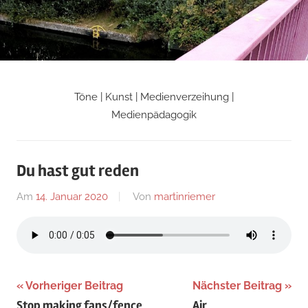
Zum
Inhalt
springen
Töne | Kunst | Medienverzeihung |
Martin
Medienpädagogik
Riemers
Du hast gut reden
Blog
Am
14. Januar 2020
Von
martinriemer
In
Uncategorized
Beitragsnavigation
Vorheriger Beitrag
Nächster Beitrag
Stop making fans/fence
Air