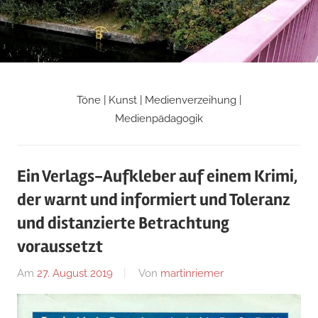
Zum
Inhalt
springen
Töne | Kunst | Medienverzeihung |
Martin
Medienpädagogik
Riemers
Ein Verlags-Aufkleber auf einem Krimi,
Blog
der warnt und informiert und Toleranz
und distanzierte Betrachtung
voraussetzt
Am
27. August 2019
Von
martinriemer
In
Uncategorized