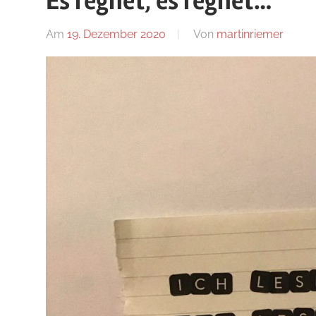
Es regnet, es regnet…
Blog
Am
19. Dezember 2020
Von
martinriemer
In
Uncat