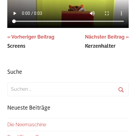
Beitragsnavigation
Vorheriger Beitrag
Nächster Beitrag
Screens
Kerzenhalter
Suche
Suchen
nach:
Suche
Neueste Beiträge
Die Neemaschine