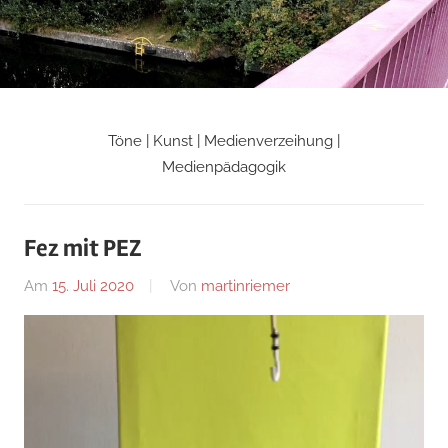
Zum
Inhalt
springen
Töne | Kunst | Medienverzeihung |
Martin
Medienpädagogik
Riemers
Fez mit PEZ
Blog
Am
15. Juli 2020
Von
martinriemer
In
Uncategorized