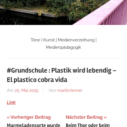
Zum
Inhalt
springen
Töne | Kunst | Medienverzeihung |
Martin
Medienpädagogik
Riemers
#Grundschule : Plastik wird lebendig –
Blog
El plastico cobra vida
Am
25. Mai 2019
Von
martinriemer
In
Uncategorized
Link
Beitragsnavigation
Vorheriger Beitrag
Nächster Beitrag
Marmeladensorte wurde
Beim Thor oder beim