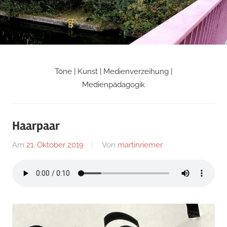
Zum
Inhalt
springen
Töne | Kunst | Medienverzeihung |
Martin
Medienpädagogik
Riemers
Haarpaar
Blog
Am
21. Oktober 2019
Von
martinriemer
In
Uncategorized