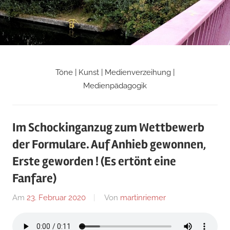
Zum
Inhalt
springen
Töne | Kunst | Medienverzeihung |
Martin
Medienpädagogik
Riemers
Im Schockinganzug zum Wettbewerb
Blog
der Formulare. Auf Anhieb gewonnen,
Erste geworden ! (Es ertönt eine
Fanfare)
Am
23. Februar 2020
Von
martinriemer
In
Uncategorized