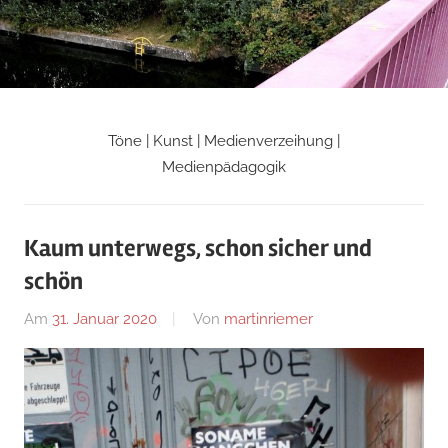
Zum
Inhalt
springen
Töne | Kunst | Medienverzeihung |
Martin
Medienpädagogik
Riemers
Kaum unterwegs, schon sicher und
Blog
schön
Am
31. Januar 2020
Von
martinriemer
In
Uncategorized