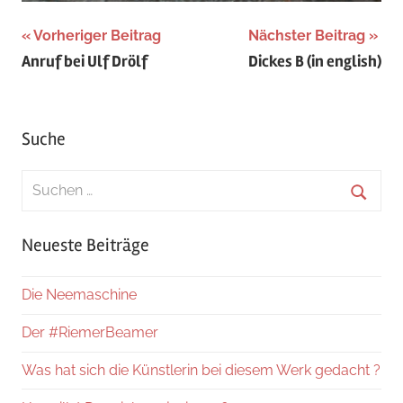
Beitragsnavigation
Vorheriger Beitrag
Nächster Beitrag
Anruf bei Ulf Drölf
Dickes B (in english)
Suche
Suchen
nach:
Suche
Neueste Beiträge
Die Neemaschine
Der #RiemerBeamer
Was hat sich die Künstlerin bei diesem Werk gedacht ?