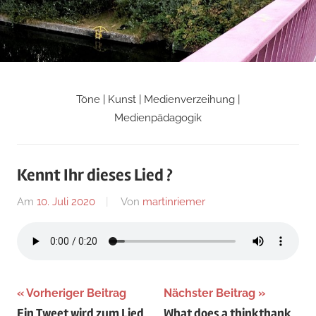
Zum
Inhalt
springen
Töne | Kunst | Medienverzeihung |
Martin
Medienpädagogik
Riemers
Kennt Ihr dieses Lied ?
Blog
Am
10. Juli 2020
Von
martinriemer
In
Uncategorized
Beitragsnavigation
Vorheriger Beitrag
Nächster Beitrag
Ein Tweet wird zum Lied
What does a thinkthank