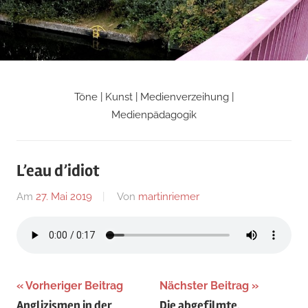
Zum
Inhalt
springen
Töne | Kunst | Medienverzeihung |
Martin
Medienpädagogik
Riemers
L’eau d’idiot
Blog
Am
27. Mai 2019
Von
martinriemer
In
Uncategorized
Beitragsnavigation
Vorheriger Beitrag
Nächster Beitrag
Anglizismen in der
Die abgefilmte,