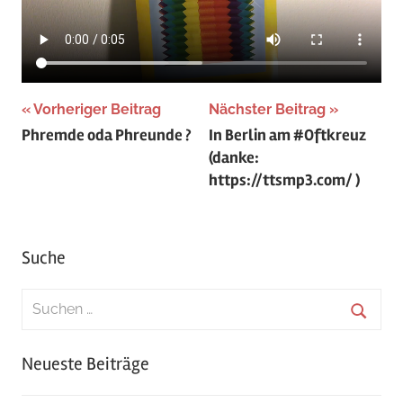
Beitragsnavigation
Vorheriger Beitrag
Nächster Beitrag
Phremde oda Phreunde ?
In Berlin am #Oftkreuz
(danke:
https://ttsmp3.com/ )
Suche
Suchen
nach:
Suche
Neueste Beiträge