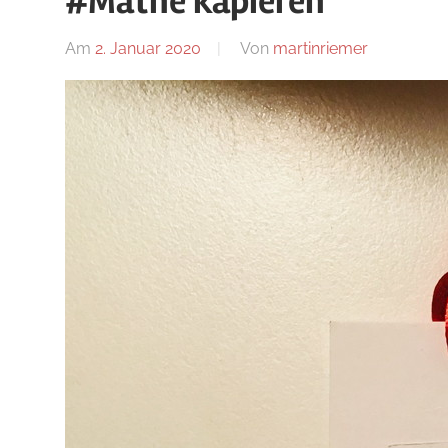
#Mathe kapieren
Blog
Am
2. Januar 2020
Von
martinriemer
In
Uncategor