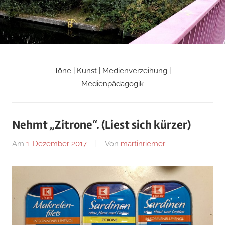
Zum
Inhalt
springen
Töne | Kunst | Medienverzeihung |
Martin
Medienpädagogik
Riemers
Nehmt „Zitrone“. (Liest sich kürzer)
Blog
Am
1. Dezember 2017
Von
martinriemer
In
Uncategorized