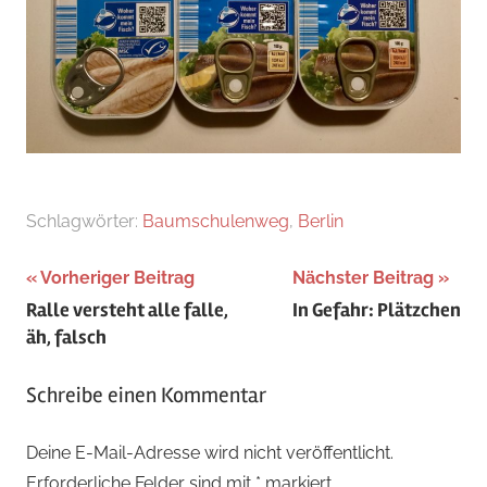
Schlagwörter:
Baumschulenweg
,
Berlin
Beitragsnavigation
Vorheriger Beitrag
Nächster Beitrag
Ralle versteht alle falle,
In Gefahr: Plätzchen
äh, falsch
Schreibe einen Kommentar
Deine E-Mail-Adresse wird nicht veröffentlicht.
Erforderliche Felder sind mit
*
markiert