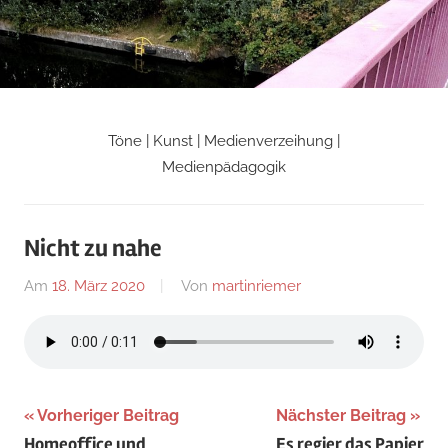
Zum
Inhalt
springen
Töne | Kunst | Medienverzeihung |
Martin
Medienpädagogik
Riemers
Nicht zu nahe
Blog
Am
18. März 2020
Von
martinriemer
In
Uncategorized
Beitragsnavigation
Vorheriger Beitrag
Nächster Beitrag
Homeoffice und
Es regier das Papier