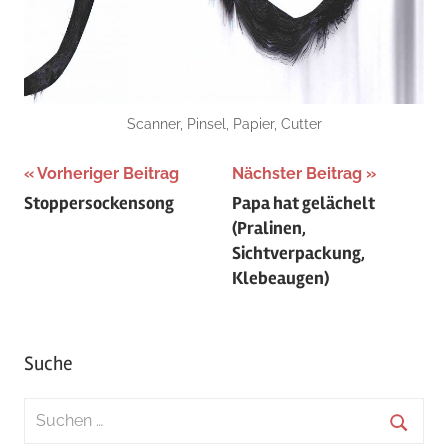
Scanner, Pinsel, Papier, Cutter
Beitragsnavigation
Vorheriger Beitrag
Nächster Beitrag
Stoppersockensong
Papa hat gelächelt
(Pralinen,
Sichtverpackung,
Klebeaugen)
Suche
Suchen
nach: