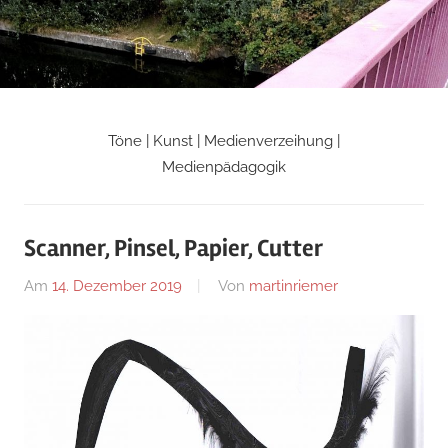
Zum
Inhalt
springen
Töne | Kunst | Medienverzeihung |
Martin
Medienpädagogik
Riemers
Scanner, Pinsel, Papier, Cutter
Blog
Am
14. Dezember 2019
Von
martinriemer
In
Uncategorized