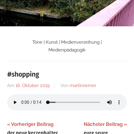
Zum
Inhalt
springen
Töne | Kunst | Medienverzeihung |
Martin
Medienpädagogik
Riemers
#shopping
Blog
Am
16. Oktober 2019
Von
martinriemer
In
Uncategorized
Beitragsnavigation
Vorheriger Beitrag
Nächster Beitrag
der neue kerzenhalter
eure seure