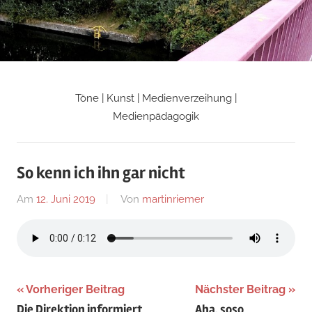
Zum
Inhalt
springen
Töne | Kunst | Medienverzeihung |
Martin
Medienpädagogik
Riemers
So kenn ich ihn gar nicht
Blog
Am
12. Juni 2019
Von
martinriemer
In
Uncategorized
Beitragsnavigation
Vorheriger Beitrag
Nächster Beitrag
Die Direktion informiert
Aha, soso