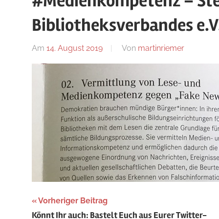
#Medienkompetenz – Ste
Blog
Bibliotheksverbandes e.V.
Am
14. August 2019
Von
martinriemer
In
Uncatego
Beitragsnavigation
Vorheriger Beitrag
Könnt Ihr auch: Bastelt Euch aus Eurer Twitter-