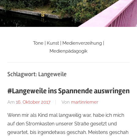
Zum
Inhalt
springen
Töne | Kunst | Medienverzeihung |
Martin
Medienpädagogik
Riemers
Schlagwort:
Langeweile
Blog
#Langeweile ins Spannende auswringen
Am
16. Oktober 2017
Von
martinriemer
In
Uncategorized
Wenn mir als Kind mal langweilig war, habe ich mich
auf den Stromkasten unserer Straße gesetzt und
gewartet, bis irgendetwas geschah. Meistens geschah