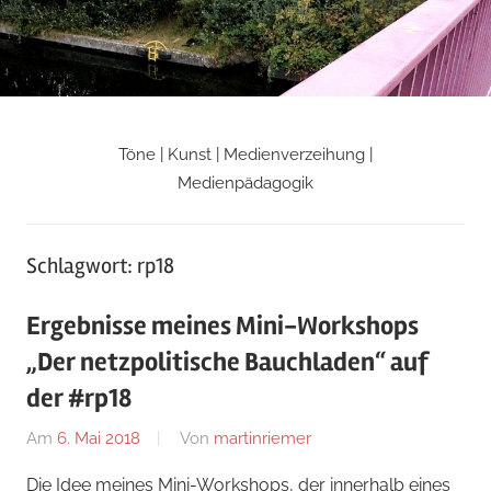
Zum
Inhalt
springen
Töne | Kunst | Medienverzeihung |
Martin
Medienpädagogik
Riemers
Schlagwort:
rp18
Blog
Ergebnisse meines Mini-Workshops
„Der netzpolitische Bauchladen“ auf
der #rp18
Am
6. Mai 2018
Von
martinriemer
In
Uncategorized
Die Idee meines Mini-Workshops, der innerhalb eines