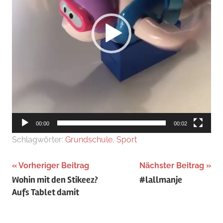
00:00
00:02
Schlagwörter:
Grundschule
,
Sport
Beitragsnavigation
Vorheriger Beitrag
Nächster Beitrag
Wohin mit den Stikeez?
#lallmanje
Aufs Tablet damit