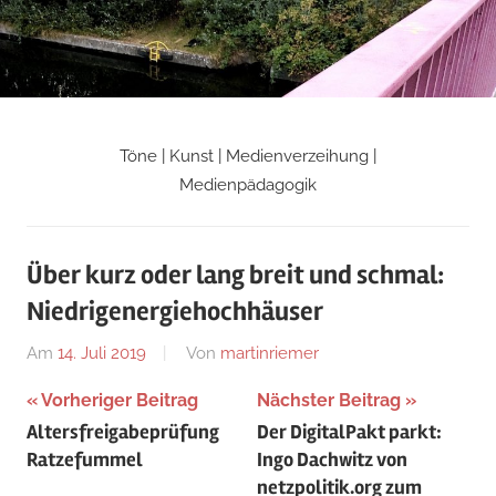
Zum
Inhalt
springen
Töne | Kunst | Medienverzeihung |
Martin
Medienpädagogik
Riemers
Über kurz oder lang breit und schmal:
Blog
Niedrigenergiehochhäuser
Am
14. Juli 2019
Von
martinriemer
In
Uncategorized
Beitragsnavigation
Vorheriger Beitrag
Nächster Beitrag
Altersfreigabeprüfung
Der DigitalPakt parkt:
Ratzefummel
Ingo Dachwitz von
netzpolitik.org zum