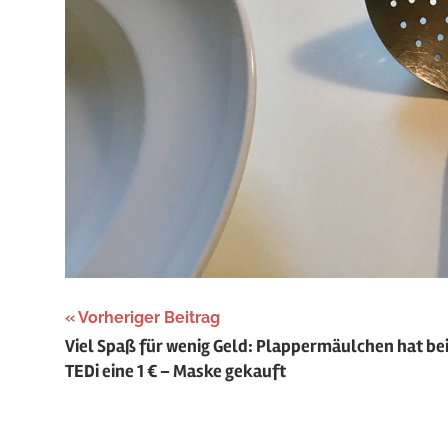
Beitragsnavigation
Vorheriger Beitrag
Viel Spaß für wenig Geld: Plappermäulchen hat be
TEDi eine 1 € – Maske gekauft