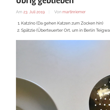
Übrig geblieben
Blog
Am
23. Juli 2019
Von
martinriemer
In
Uncategoriz
Katzino (Da gehen Katzen zum Zocken hin)
Spätzle (Überteuerter Ort, um in Berlin Teigwa