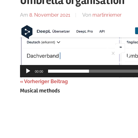
Umbrella organisation
Blog
Am
8. November 2021
Von
martinriemer
In
Uncate
Video-
Player
00:00
Beitragsnavigation
Vorheriger Beitrag
Musical methods