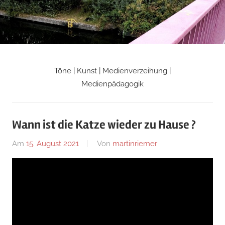
Zum
Inhalt
springen
Töne | Kunst | Medienverzeihung |
Martin
Medienpädagogik
Riemers
Wann ist die Katze wieder zu Hause ?
Blog
Am
15. August 2021
Von
martinriemer
In
Uncategorized