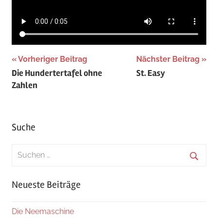
Beitragsnavigation
Vorheriger Beitrag
Nächster Beitrag
Die Hundertertafel ohne
St. Easy
Zahlen
Suche
Suchen
nach:
Suche
Neueste Beiträge
Die Neemaschine