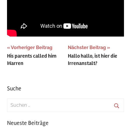
Beitragsnavigation
Vorheriger Beitrag
Nächster Beitrag
His parents called him
Hallo hallo, ist hier die
Warren
Irrenanstalt?
Suche
Suchen
nach:
Suche
Neueste Beiträge