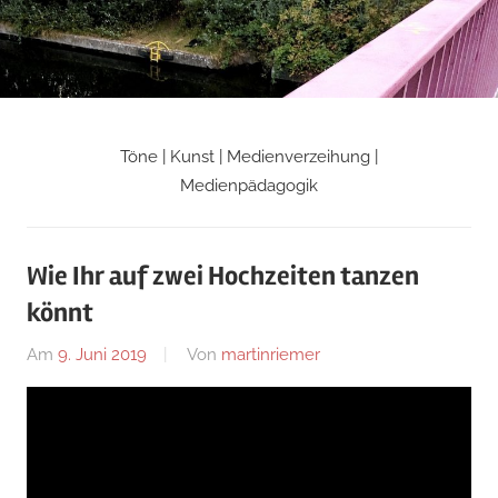
Zum
Inhalt
springen
Töne | Kunst | Medienverzeihung |
Martin
Medienpädagogik
Riemers
Wie Ihr auf zwei Hochzeiten tanzen
Blog
könnt
Am
9. Juni 2019
Von
martinriemer
In
Uncategorized