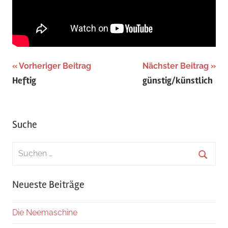
Beitragsnavigation
Vorheriger Beitrag
Nächster Beitrag
Heftig
günstig/künstlich
Suche
Suchen
nach:
Suche
Neueste Beiträge
Die Neemaschine