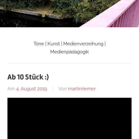
Zum
Inhalt
springen
Töne | Kunst | Medienverzeihung |
Martin
Medienpädagogik
Riemers
Ab 10 Stück :)
Blog
Am
4. August 2019
Von
martinriemer
In
Uncategorized